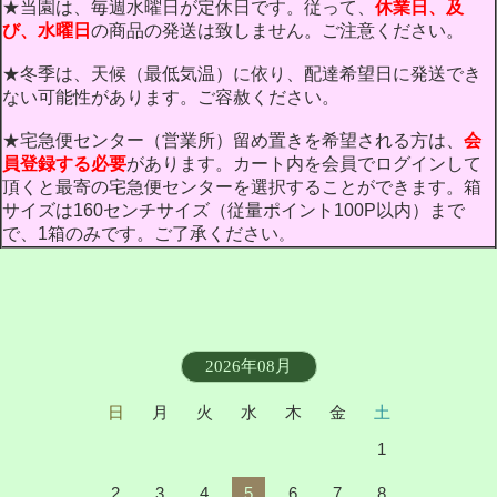
★当園は、毎週水曜日が定休日です。従って、
休業日、及
び、水曜日
の商品の発送は致しません。ご注意ください。
★冬季は、天候（最低気温）に依り、配達希望日に発送でき
ない可能性があります。ご容赦ください。
★宅急便センター（営業所）留め置きを希望される方は、
会
員登録する必要
があります。カート内を会員でログインして
頂くと最寄の宅急便センターを選択することができます。箱
サイズは160センチサイズ（従量ポイント100P以内）まで
で、1箱のみです。ご了承ください
。
2026年08月
日
月
火
水
木
金
土
1
2
3
4
5
6
7
8