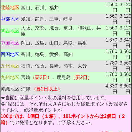
1,560
3,120
北陸地区
富山、石川、福井
円
円
1,560
3,120
中部地区
愛知、静岡、三重、岐阜
円
円
大阪、京都、滋賀、奈良、和歌山、兵
1,560
3,120
関西地区
円
円
庫
1,670
3,340
中国地区
岡山、広島、山口、鳥取、島根
円
円
1,780
3,560
四国地区
香川、徳島、愛媛、高知
円
円
1,780
3,560
九州地区
福岡、佐賀、長崎、熊本、大分
円
円
1,780
3,560
九州地区
宮崎
（要2日）
、鹿児島
（要2日）
円
円
4,330
8,660
沖縄地区
沖縄
（要2日以上）
円
円
★当園は従量ポイント制の送料を使用しています。
各商品には、それぞれ大きさに応じた従量ポイントが設定さ
せており、総従量ポイントが
100までは、1個口（１箱）、101ポイントからは2個口（２
箱）
での発送となります。ご了承ください。