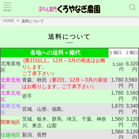
HOME
送料について
送料について
各地への送料＋箱代
１個口
２個口
(要2日以上。12月～3月の発送はお断
北海道地
6,320
3,160
りします。
円
円
区
ご了承下さい）
北東北地
青森、秋田
（要2日。12月～3月の発送
1,780
3,560
円
円
区
はお断りします。ご了承下さい）
北東北地
1,780
3,560
岩手
円
円
区
南東北地
1,670
3,340
宮城、山形、福島、
円
円
区
茨城、栃木、群馬、埼玉、千葉、神奈
1,560
3,120
関東地区
円
円
川、東京、山梨
1,560
3,120
信越地区
新潟、長野
円
円