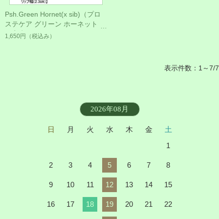
Psh.Green Hornet(x sib)（プロ
ステケア グリーン ホーネット）
（実生）
1,650円
（税込み）
表示件数：1～7/7
2026年08月
日
月
火
水
木
金
土
1
2
3
4
5
6
7
8
9
10
11
12
13
14
15
16
17
18
19
20
21
22