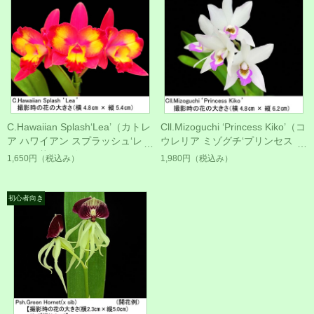
C.Hawaiian Splash‘Lea’（カトレ
Cll.Mizoguchi ‘Princess Kiko’（コ
ア ハワイアン スプラッシュ‘レ
ウレリア ミゾグチ‘プリンセス キ
ア’）開花サイズ
コ’）
1,650円
（税込み）
1,980円
（税込み）