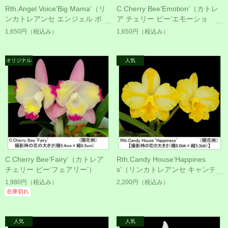
Rth.Angel Voice‘Big Mama’（リ
C.Cherry Bee‘Emotion’（カトレ
ンカトレアンセ エンジェル ボイ
ア チェリー ビー‘エモーショ
ス‘ビッグ ママ’）
ン’）
1,650円
（税込み）
1,650円
（税込み）
C.Cherry Bee‘Fairy’（カトレア
Rth.Candy House‘Happines
チェリー ビー‘フェアリー’）
s’（リンカトレアンセ キャンデ
ィー ハウス‘ハピネス’）
1,980円
（税込み）
2,200円
（税込み）
在庫切れ